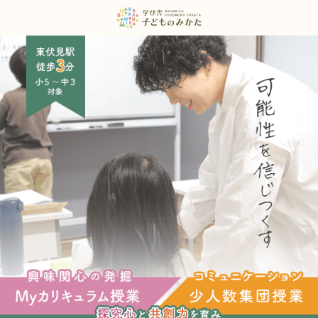
コース紹介
特徴
講師紹介
小学５・６年生コース
中学１・２年生コース
中学３年生コース