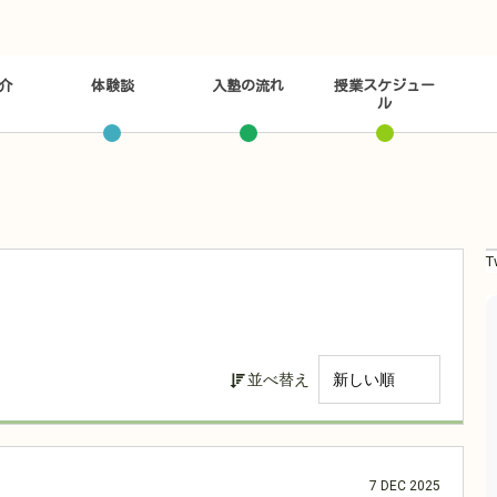
介
体験談
入塾の流れ
授業スケジュー
ル
T
並べ替え
7
DEC
2025