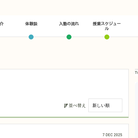
介
体験談
入塾の流れ
授業スケジュー
ル
T
並べ替え
7
DEC
2025