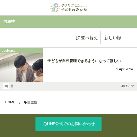
コース紹介
特徴
自主性
講師紹介
小学５・６年生コース
並べ替え
中学１・２年生コース
podcast
子どもが自己管理できるようになってほしい
中学３年生コース
9
Apr
2024
4096 PV
0
HOME
自主性
LINE公式でのお問い合わせ