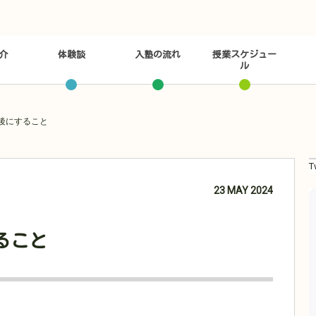
介
体験談
入塾の流れ
授業スケジュー
ル
後にすること
T
23
MAY
2024
ること