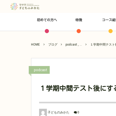
初めての方へ
特徴
コース紹
HOME
ブログ
podcast , …
１学期中間テスト
podcast
１学期中間テスト後にす
子どものみかた
0